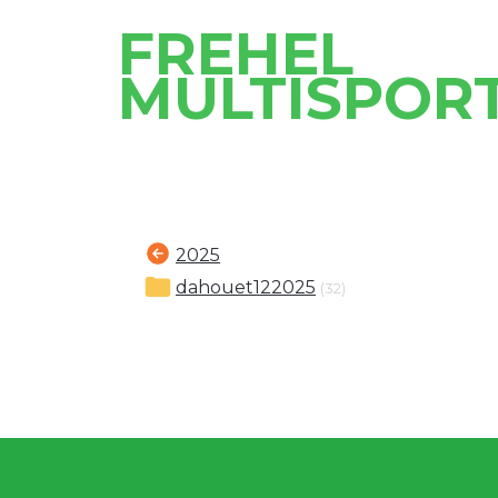
FREHEL
MULTISPOR
2025
dahouet122025
(32)