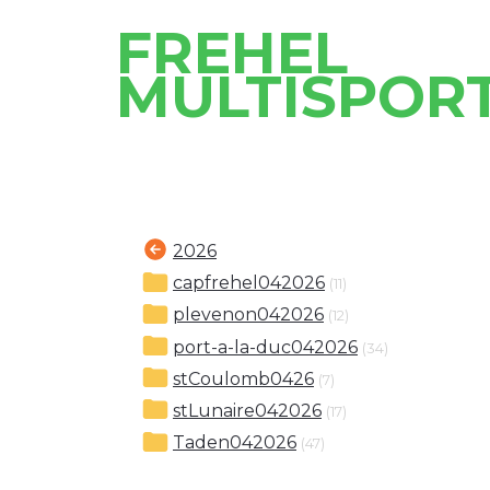
FREHEL
MULTISPOR
2026
capfrehel042026
(11)
plevenon042026
(12)
port-a-la-duc042026
(34)
stCoulomb0426
(7)
stLunaire042026
(17)
Taden042026
(47)