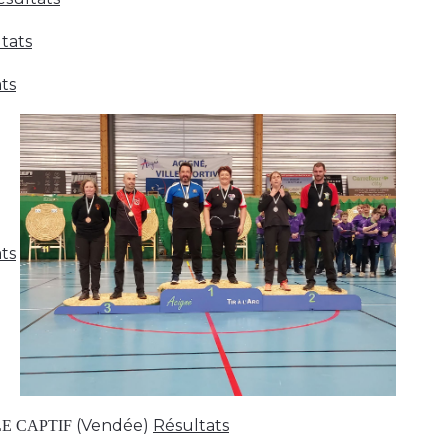
tats
ts
ts
(Vendée)
Résultats
E CAPTIF