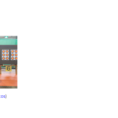
tos
)