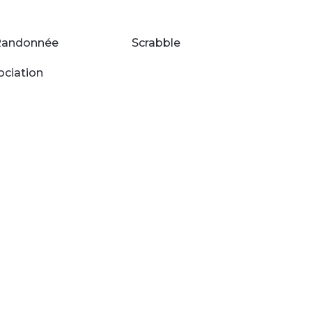
Randonnée
Scrabble
ociation